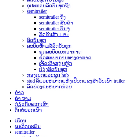
ອຸປະກອນລົດບັນທຸກຖັງ
semitrailer
semitrailer ຖັງ
semitrailer ສິນຄ້າ
semitrailer ບັນຈຸ
ລົດຂົນສົ່ງ LPG
ລົດບັນທຸກ
ລະບົບຫ້າມລໍ້ລົດບັນທຸກ
ຊຸດລະບົບເບກອາກາດ
ຊຸດສະພາການທາງອາກາດ
ເຈັດເຕົ້າສຽບຫຼັກ
ປ່ຽງລົດບັນທຸກ
ກອງເບກແລະຊຸດ hub
stud ລໍ້ແລະຫມາກແຫ້ງເປືອກແຂງສໍາລັບເພົາ trailer
ລົດພ່ວງຂະຫນາດນ້ອຍ
ຂ່າວ
ຄຳ ຖາມ
ກ່ຽວ​ກັບ​ພວກ​ເຮົາ
ຕິດ​ຕໍ່​ພວກ​ເຮົາ
ເຮືອນ
ຜະລິດຕະພັນ
semitrailer