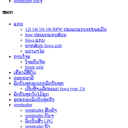
semitrailer ບັນຈຸ
ໝວດ
ແກນ
12t 14t 16t 18t BPW ປະເພດແກນເຢຍລະມັນ
bpw ປະເພດແກນສ່ວນ
fuwa ແກນ
ພາກສ່ວນ fuwa axle
ພວງມາໄລ
ການໂຈະ
ໂຈະກົນຈັກ
bogie axle
ເຄື່ອງມືທີ່ດິນ
ຂອບຂອງລໍ້
ລົດບັນທຸກຊຸດເບກລົດບັນທຸກ
ເກີບຫ້າມລໍ້ປະເພດ fuwa type 13t
ລົດບັນທຸກໃບໄມ້ຊຸດ
ອຸປະກອນລົດບັນທຸກຖັງ
semitrailer
semitrailer ສິນຄ້າ
semitrailer ບັນຈຸ
ລົດຂົນສົ່ງ LPG
semitrailer ຖັງ