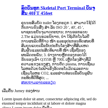
ລົດບັນທຸກ Skeletal Port Terminal ບັນຈຸ
ສິ້ນ 40FT 45feet
ຄຸນນະສົມບັດ trailer ໂຄງກະດູກ 1. ສາມາດໃຊ້ໄດ້
ກັບການຂົນສົ່ງ ສຳ ລັບ ISO 20 ', 40', 45 ',
ພາຊະນະບັນຈຸມາດຕະຖານ; ການອອກແບບ
2.The ແມ່ນນະວະນິຍາຍ, ນຳ ໃຊ້ເຕັກໂນໂລຢີ
ການຜະລິດທີ່ກ້າວ ໜ້າ ແລະອຸປະກອນທົດສອບທີ່
ສົມບູນແບບເພື່ອຮັບປະກັນໂຄງສ້າງທີ່ສົມເຫດ
ສົມຜົນແລະປະສິດທິພາບທີ່ ໜ້າ ເຊື່ອຖືຂອງ
ຜະລິດຕະພັນ; 3. ຮ່າງກາຍຫຼັກຂອງກອບໄດ້
ຮັບຮອງເອົາ Q355B ຫຼື 700L ເຫຼັກໂຄງສ້າງທີ່ມີ
ຄວາມແຂງແຮງສູງ, ການຕັດ plasma, ການເຊື່ອມ
ໂລຫະດ້ວຍໄຟຟ້າເຄິ່ງອັດຕະໂນມັດແລະການ
ເຊື່ອມໂລຫະ CO2, ແລະຜ່ານທ່ອນເພື່ອບັນລຸຜົນ
ກະທົບທີ່ດີທີ່ສຸດ; ...
ສອບຖາມ
ລາຍລະອຽດ
ເລີ່ມຕົ້ນ Jurney ຂອງທ່ານ
Lorem ipsum dolor sit amet, consectetur adipiscing elit, sed do
eiusmod tempor incididunt ut ut labore et dolore magna
aliqua.Lorem ipsum dolor ນັ່ງອີ່ມ.