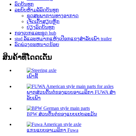
ລົດບັນທຸກ
ລະບົບຫ້າມລໍ້ລົດບັນທຸກ
ຊຸດສະພາການທາງອາກາດ
ເຈັດເຕົ້າສຽບຫຼັກ
ປ່ຽງລົດບັນທຸກ
ກອງເບກແລະຊຸດ hub
stud ລໍ້ແລະຫມາກແຫ້ງເປືອກແຂງສໍາລັບເພົາ trailer
ລົດພ່ວງຂະຫນາດນ້ອຍ
ສິນຄ້າທີ່ໂດດເດັ່ນ
ເພົາຊີ້
ພາກສ່ວນຕົ້ນຕໍຂອງແບບອາເມລິກາ FUWA ສຳ
ລັບເພົາ
BPW ສ່ວນຕົ້ນຕໍຂອງແບບເຢຍລະມັນ
ແກນແບບອາເມລິກາ Fuwa