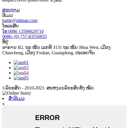
ສອບຖາມ
ອີເມວ
hattie@mbpap.com
ໂທລະສັບ
ໂທ 0086 13590629710
0086- (0) 757-83550835
ທີ່ຢູ່
ອາຄານ B2, ຖະ ໜົນ ເລກທີ 3131 ຖະ ໜົນ Jihua West, ເມືອງ
Chancheng, ເມືອງ Foshan, Guangdong, ປະເທດຈີນ
©ລິຂະສິດ - 2010-2021: ສະຫງວນລິຂະສິດທັງ ໝົດ.
ສົ່ງອີເມວ
x