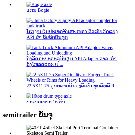
ແກນ Bogie
ໂຮງງານໃນປະເທດຈີນສະ ໜອງ ຕົວເກັບດັດແປງ
API ສຳ ລັບລົດບັນທຸກ
ຖັງລົດກະບະອະລູມີນຽມ API Adapter ວາວ, ກຳ
ລັງໂຫລດແລະ U ...
22.5X11.75 ຄຸນະພາບດີຂອງລົດບັນທຸກລໍ້ຫລື R ...
ປະເພດເຈາະ 16 ຕັນ
semitrailer ບັນຈຸ