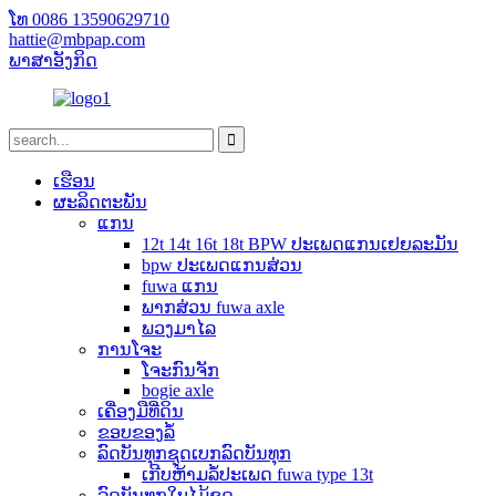
ໂທ 0086 13590629710
hattie@mbpap.com
ພາສາອັງກິດ
ເຮືອນ
ຜະລິດຕະພັນ
ແກນ
12t 14t 16t 18t BPW ປະເພດແກນເຢຍລະມັນ
bpw ປະເພດແກນສ່ວນ
fuwa ແກນ
ພາກສ່ວນ fuwa axle
ພວງມາໄລ
ການໂຈະ
ໂຈະກົນຈັກ
bogie axle
ເຄື່ອງມືທີ່ດິນ
ຂອບຂອງລໍ້
ລົດບັນທຸກຊຸດເບກລົດບັນທຸກ
ເກີບຫ້າມລໍ້ປະເພດ fuwa type 13t
ລົດບັນທຸກໃບໄມ້ຊຸດ